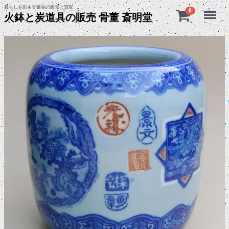
暮らしを彩る骨董品の販売と買取
Menu
0
火鉢と炭道具の販売 骨董 斎明堂