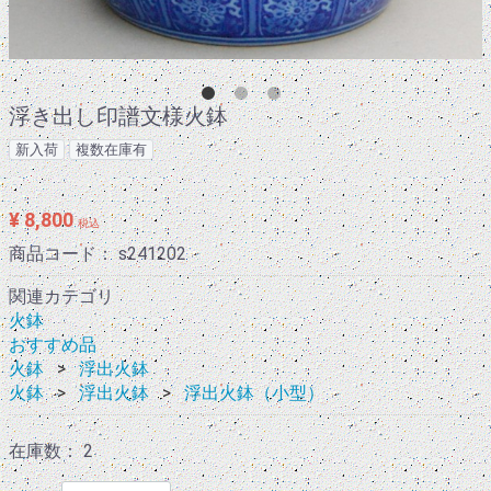
浮き出し印譜文様火鉢
新入荷
複数在庫有
¥ 8,800
税込
商品コード：
s241202
関連カテゴリ
火鉢
おすすめ品
火鉢
浮出火鉢
火鉢
浮出火鉢
浮出火鉢（小型）
在庫数： 2