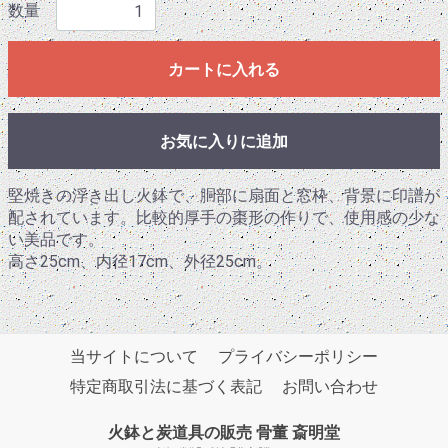
数量
カートに入れる
お気に入りに追加
堅焼きの浮き出し火鉢で、胴部に扇面と窓枠、背景に印譜が
配されています。比較的厚手の棗形の作りで、使用感の少な
い美品です。
高さ25cm、内径17cm、外径25cm。
当サイトについて
プライバシーポリシー
特定商取引法に基づく表記
お問い合わせ
火鉢と炭道具の販売 骨董 斎明堂