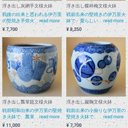
浮き出し灰網手文様火鉢
浮き出し蝶枠梅文様火鉢
戦後の出来と思われる伊万里
戦前出来の堅焼きの伊万里火
の堅焼き手焙火 … read more
鉢で、愛らしい … read more
¥ 7,700
¥ 8,250
浮き出し瓢箪筵文様火鉢
浮き出し蹴鞠文様火鉢
戦前昭和出来の伊万里の堅焼
戦前出来の小振りな伊万里の
き火鉢で、瓢箪 … read more
堅焼き火鉢で、 … read more
¥ 11,000
¥ 7,700