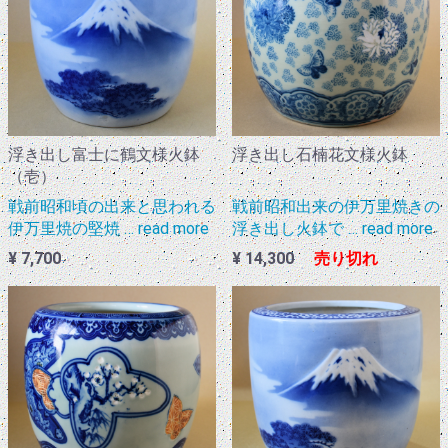
浮き出し富士に鶴文様火鉢
浮き出し石楠花文様火鉢
（壱）
戦前昭和頃の出来と思われる
戦前昭和出来の伊万里焼きの
伊万里焼の堅焼 … read more
浮き出し火鉢で … read more
¥ 7,700
¥ 14,300
売り切れ