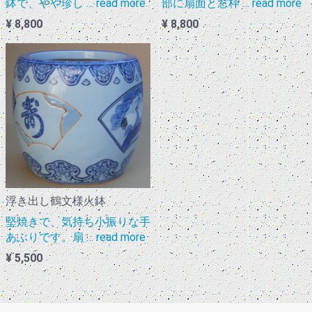
鉢で、やや珍し … read more
部に扇面と窓枠 … read more
¥ 8,800
¥ 8,800
浮き出し鶴文様火鉢
堅焼きで、気持ち小振りな手
あぶりです。扇 … read more
¥ 5,500