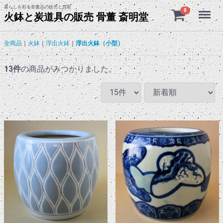
暮らしを彩る骨董品の販売と買取
Menu
0
火鉢と炭道具の販売 骨董 斎明堂
全商品
火鉢
浮出火鉢
浮出火鉢（小型）
13
件
の商品がみつかりました。