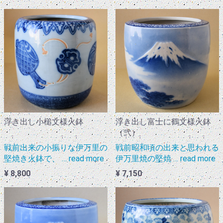
浮き出し小槌文様火鉢
浮き出し富士に鶴文様火鉢
（弐）
戦前出来の小振りな伊万里の
戦前昭和頃の出来と思われる
堅焼き火鉢で、 … read more
伊万里焼の堅焼 … read more
¥ 8,800
¥ 7,150