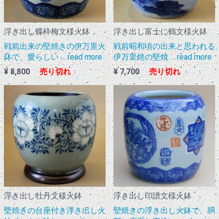
浮き出し蝶枠梅文様火鉢
浮き出し富士に鶴文様火鉢
戦前出来の堅焼きの伊万里火
戦前昭和頃の出来と思われる
鉢で、愛らしい … read more
伊万里焼の堅焼 … read more
¥ 8,800
売り切れ
¥ 7,700
売り切れ
浮き出し牡丹文様火鉢
浮き出し印譜文様火鉢
堅焼きの台座付き浮き出し火
堅焼きの浮き出し火鉢で、胴