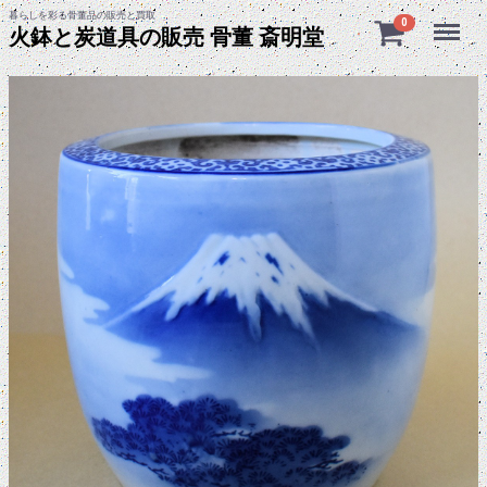
暮らしを彩る骨董品の販売と買取
Menu
0
火鉢と炭道具の販売 骨董 斎明堂