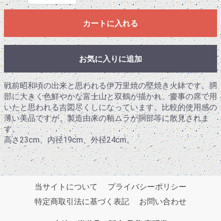
カートに入れる
お気に入りに追加
戦前昭和頃の出来と思われる伊万里焼の堅焼き火鉢です。胴
部に大きく色鮮やかな富士山と双鶴が描かれ、慶事の席で用
いたと思われる吉図尽くしになっています。比較的使用感の
薄い美品ですが、製造由来の釉ムラが胴部等に散見されま
す。
高さ23cm、内径19cm、外径24cm。
当サイトについて
プライバシーポリシー
特定商取引法に基づく表記
お問い合わせ