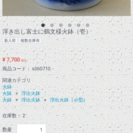
浮き出し富士に鶴文様火鉢（壱）
新入荷
複数在庫有
¥ 7,700
税込
商品コード：
s360710
関連カテゴリ
火鉢
火鉢
浮出火鉢
火鉢
浮出火鉢
浮出火鉢（小型）
在庫数： 2
数量