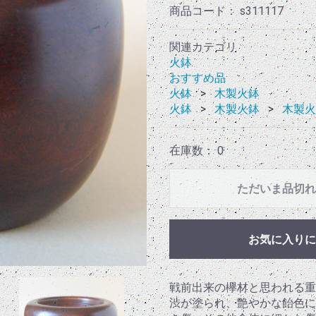
商品コード：
s311117
関連カテゴリ
火鉢
おすすめ品
火鉢
木製火鉢
火鉢
木製火鉢
木製火
在庫数： 0
ただいま品切れ
お気に入りに
戦前出来の欅材と思われる重
渋が塗られ、艶やかな飴色に