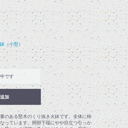
鉢（小型）
中です
追加
量のある堅木のくり抜き火鉢です。全体に柿
なっています。胴部下端にやや目立つ引っか