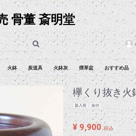
取
 骨董 斎明堂
火鉢
炭道具
火鉢灰
煙草盆
おすすめ品
浮出火鉢
染付火鉢
吹墨火鉢
絵付火鉢
無地火鉢
陰陽刻火鉢
木製火鉢
塗火鉢
金製火鉢
長火鉢
火箸
灰均し
五徳
諸道具
浮出火鉢（大型）
浮出火鉢（中型）
浮出火鉢（小型）
染付火鉢（大型）
染付火鉢（中型）
染付火鉢（小型）
吹墨火鉢（大型）
吹墨火鉢（中型）
吹墨火鉢（小型）
絵付火鉢（大型）
絵付火鉢（中型）
絵付火鉢（小型）
無地火鉢（大型）
無地火鉢（中型）
無地火鉢（小型）
木製火鉢（大型）
木製火鉢（中型）
木製火鉢（小型）
火入本体
盆本体
煙草盆（組）
煙草盆（共箱）
火箸（時代物）
火箸（新物）
灰均し（時代物）
灰均し（新物）
五徳・銅壺（時代物）
五徳・銅壺（新物）
諸道具（時代物）
諸道具（新物）
欅くり抜き火
新入荷
灰付
¥ 9,900
税込