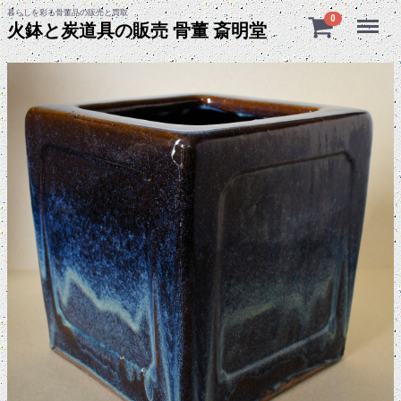
暮らしを彩る骨董品の販売と買取
Menu
0
火鉢と炭道具の販売 骨董 斎明堂