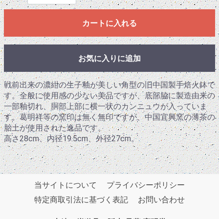
カートに入れる
お気に入りに追加
戦前出来の濃紺の生子釉が美しい角型の旧中国製手焙火鉢で
す。全般に使用感の少ない美品ですが、底部脇に製造由来の
一部釉切れ、胴部上部に横一状のカンニュウが入っていま
す。葛明祥等の窯印は無く無印ですが、中国宜興窯の薄茶の
胎土が使用された逸品です。
高さ28cm、内径19.5cm、外径27cm。
当サイトについて
プライバシーポリシー
特定商取引法に基づく表記
お問い合わせ