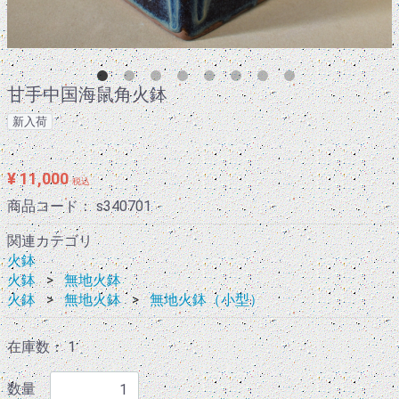
甘手中国海鼠角火鉢
新入荷
¥ 11,000
税込
商品コード：
s340701
関連カテゴリ
火鉢
火鉢
無地火鉢
火鉢
無地火鉢
無地火鉢（小型）
在庫数： 1
数量