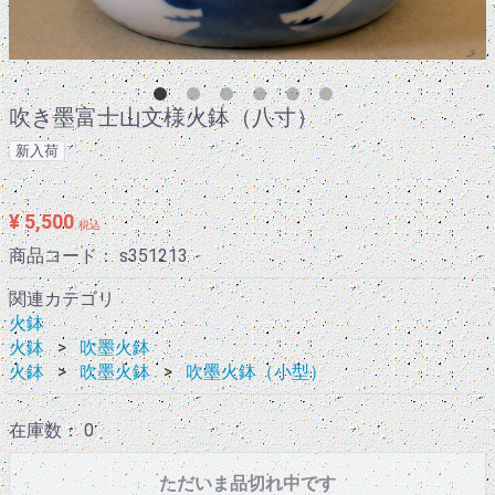
吹き墨富士山文様火鉢（八寸）
新入荷
¥ 5,500
税込
商品コード：
s351213
関連カテゴリ
火鉢
火鉢
吹墨火鉢
火鉢
吹墨火鉢
吹墨火鉢（小型）
在庫数： 0
ただいま品切れ中です