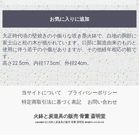
お気に入りに追加
大正時代頃の堅焼きの小振りな吹き墨火鉢で、白地の胴部に
富士山と松の木が描かれています。口部に製造由来のものと
使用に伴う若干の小傷がありますが、その他経年相応の観で
す。
高さ22.5cm、内径17.5cm、外径24cm。
当サイトについて
プライバシーポリシー
特定商取引法に基づく表記
お問い合わせ
火鉢と炭道具の販売 骨董 斎明堂
copyright (c) 火鉢と炭道具の販売 骨董 斎明堂 all rights reserved.