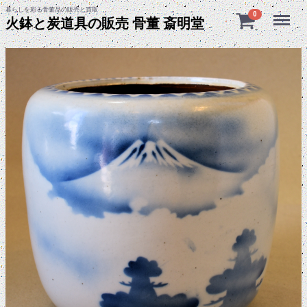
暮らしを彩る骨董品の販売と買取
Menu
0
火鉢と炭道具の販売 骨董 斎明堂