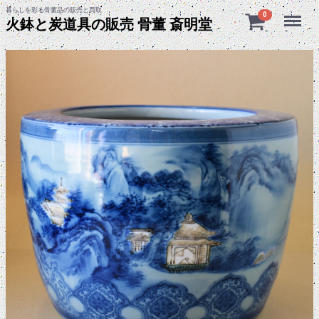
暮らしを彩る骨董品の販売と買取
Menu
0
火鉢と炭道具の販売 骨董 斎明堂