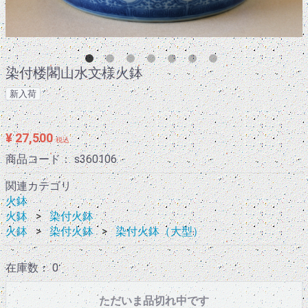
染付楼閣山水文様火鉢
新入荷
¥ 27,500
税込
商品コード：
s360106
関連カテゴリ
火鉢
火鉢
染付火鉢
火鉢
染付火鉢
染付火鉢（大型）
在庫数： 0
ただいま品切れ中です