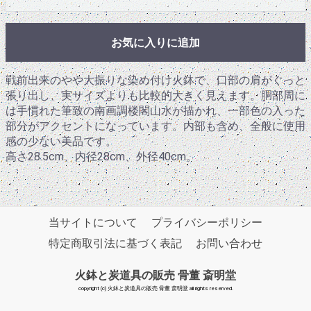
お気に入りに追加
戦前出来のやや大振りな染め付け火鉢で、口部の肩がぐっと
張り出し、実サイズよりも比較的大きく見えます。胴部周に
は手慣れた筆致の南画調楼閣山水が描かれ、一部色の入った
部分がアクセントになっています。内部も含め、全般に使用
感の少ない美品です。
高さ28.5cm、内径28cm、外径40cm。
当サイトについて
プライバシーポリシー
特定商取引法に基づく表記
お問い合わせ
火鉢と炭道具の販売 骨董 斎明堂
copyright (c) 火鉢と炭道具の販売 骨董 斎明堂 all rights reserved.