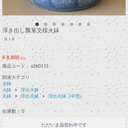
浮き出し瓢箪文様火鉢
新入荷
¥ 8,800
税込
商品コード：
s360113
関連カテゴリ
火鉢
火鉢
浮出火鉢
火鉢
浮出火鉢
浮出火鉢（中型）
在庫数： 0
ただいま品切れ中です