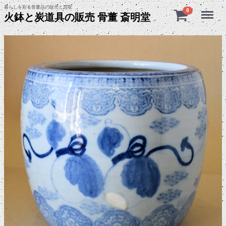
暮らしを彩る骨董品の販売と買取
Menu
0
火鉢と炭道具の販売 骨董 斎明堂