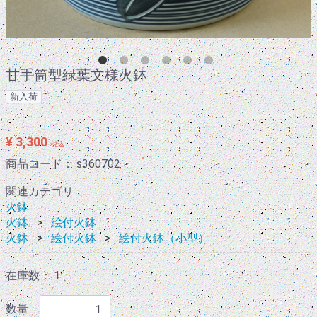
甘手筒型緑葉文様火鉢
新入荷
¥ 3,300
税込
商品コード：
s360702
関連カテゴリ
火鉢
火鉢
絵付火鉢
火鉢
絵付火鉢
絵付火鉢（小型）
在庫数： 1
数量