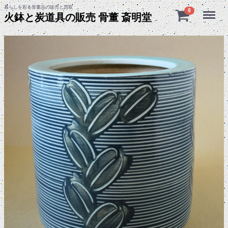
暮らしを彩る骨董品の販売と買取
Menu
0
火鉢と炭道具の販売 骨董 斎明堂