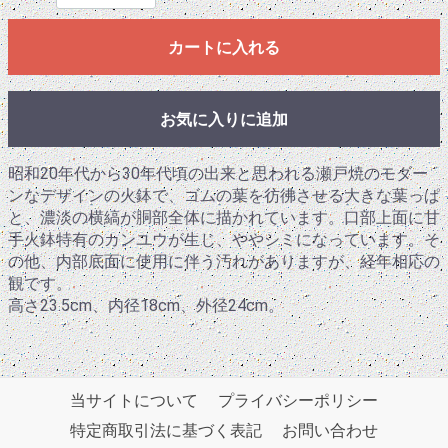
カートに入れる
お気に入りに追加
昭和20年代から30年代頃の出来と思われる瀬戸焼のモダー
ンなデザインの火鉢で、ゴムの葉を彷彿させる大きな葉っぱ
と、濃淡の横縞が胴部全体に描かれています。口部上面に甘
手火鉢特有のカンユウが生じ、ややシミになっています。そ
の他、内部底面に使用に伴う汚れがありますが、経年相応の
観です。
高さ23.5cm、内径18cm、外径24cm。
当サイトについて
プライバシーポリシー
特定商取引法に基づく表記
お問い合わせ