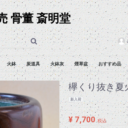
取
 骨董 斎明堂
火鉢
炭道具
火鉢灰
煙草盆
おすすめ品
浮出火鉢
染付火鉢
吹墨火鉢
絵付火鉢
無地火鉢
陰陽刻火鉢
木製火鉢
塗火鉢
金製火鉢
長火鉢
火箸
灰均し
五徳
諸道具
浮出火鉢（大型）
浮出火鉢（中型）
浮出火鉢（小型）
染付火鉢（大型）
染付火鉢（中型）
染付火鉢（小型）
吹墨火鉢（大型）
吹墨火鉢（中型）
吹墨火鉢（小型）
絵付火鉢（大型）
絵付火鉢（中型）
絵付火鉢（小型）
無地火鉢（大型）
無地火鉢（中型）
無地火鉢（小型）
木製火鉢（大型）
木製火鉢（中型）
木製火鉢（小型）
火入本体
盆本体
煙草盆（組）
煙草盆（共箱）
火箸（時代物）
火箸（新物）
灰均し（時代物）
灰均し（新物）
五徳・銅壺（時代物）
五徳・銅壺（新物）
諸道具（時代物）
諸道具（新物）
欅くり抜き夏
新入荷
¥ 7,700
税込