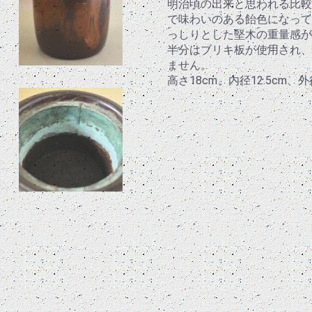
明治頃の出来と思われる比較
で味わいのある飴色になって
っしりとした堅木の重量感が
半分はブリキ板が使用され、
ません。
高さ18cm、内径12.5cm、外径