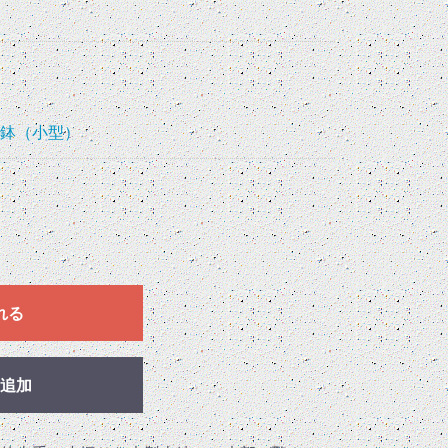
鉢（小型）
れる
追加