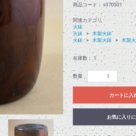
商品コード：
s370501
関連カテゴリ
火鉢
火鉢
木製火鉢
火鉢
木製火鉢
木製火
在庫数： 1
数量
カートに入
お気に入りに