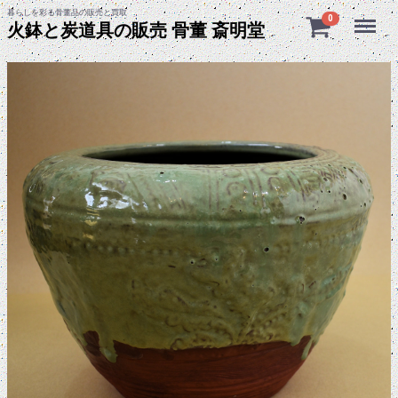
暮らしを彩る骨董品の販売と買取
Menu
0
火鉢と炭道具の販売 骨董 斎明堂