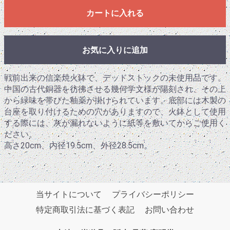
カートに入れる
お気に入りに追加
戦前出来の信楽焼火鉢で、デッドストックの未使用品です。
中国の古代銅器を彷彿させる幾何学文様が陽刻され、その上
から緑味を帯びた釉薬が掛けられています。底部には木製の
台座を取り付けるための穴がありますので、火鉢として使用
する際には、灰が漏れないように紙等を敷いてからご使用く
ださい。
高さ20cm、内径19.5cm、外径28.5cm。
当サイトについて
プライバシーポリシー
特定商取引法に基づく表記
お問い合わせ